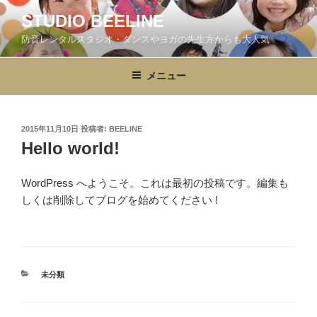
コ
STUDIO BEELINE
ン
防音レンタルスタジオ・ダンスやヨガの先生方からも大人気
テ
ン
ツ
メニュー
へ
ス
キ
投
2015年11月10日
投稿者:
BEELINE
稿
ッ
Hello world!
日:
プ
WordPress へようこそ。これは最初の投稿です。編集も
しくは削除してブログを始めてください !
カ
未分類
テ
ゴ
リ