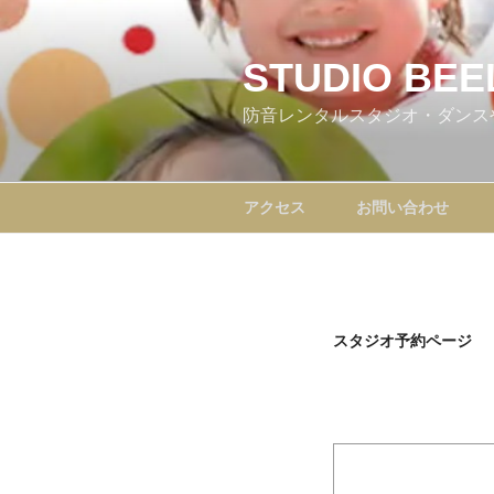
コ
ン
テ
STUDIO BEE
ン
防音レンタルスタジオ・ダンス
ツ
へ
ス
キ
アクセス
お問い合わせ
ッ
プ
スタジオ予約ページ